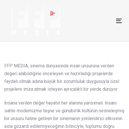
Skip
Skip
links
to
primary
Tog
navigation
nav
Skip
to
content
FFP MEDIA, sinema dünyasında insan unsuruna verilen
değeri alabildiğine önceleyen ve hazırladığı projelerde
faydalı olmak adına büyük bir sorumluluk duygusuyla özel
projelere imza atmak isteyen ayrıcalıklı bir yerde duruyor.
İnsana verilen değer hayatın her alanına yansımalı. İnsanı
sahte modernizme teşne ve günübirlik kültürün nesneleşmiş
bir unsuru haline getiren bir sinemanın yönlendirici etkisinin
asla gözardı edilemiyeceğinin bilinciyle, toplumu doğru